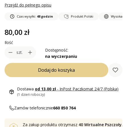
Przejdź do pełnego opisu
Czas wysyłki:
48 godzin
Produkt Polski
Wysoka ja
Cena
80,00 zł
Ilość
Dostępność:
szt.
na wyczerpaniu
Dodaj do koszyka
Dostawa
od 13,00 zł
- InPost Paczkomat 24/7 (Polska)
(1 dzień roboczy)
Zamów telefonicznie
660 850 764
Za zakup produktu otrzymasz
40 Wirtualne Pszczoły
.