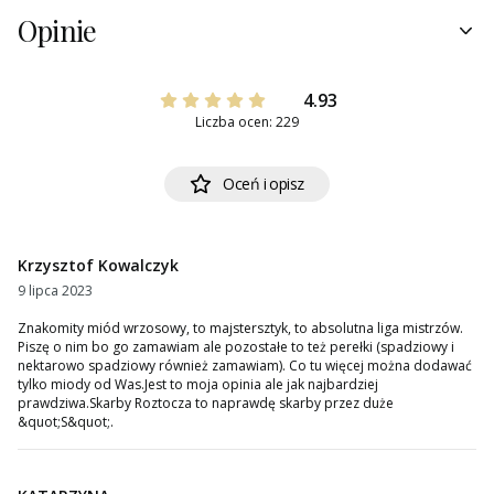
Opinie
4.93
Liczba ocen: 229
Oceń i opisz
Krzysztof Kowalczyk
9 lipca 2023
Znakomity miód wrzosowy, to majstersztyk, to absolutna liga mistrzów.
Piszę o nim bo go zamawiam ale pozostałe to też perełki (spadziowy i
nektarowo spadziowy również zamawiam). Co tu więcej można dodawać
tylko miody od Was.Jest to moja opinia ale jak najbardziej
prawdziwa.Skarby Roztocza to naprawdę skarby przez duże
&quot;S&quot;.