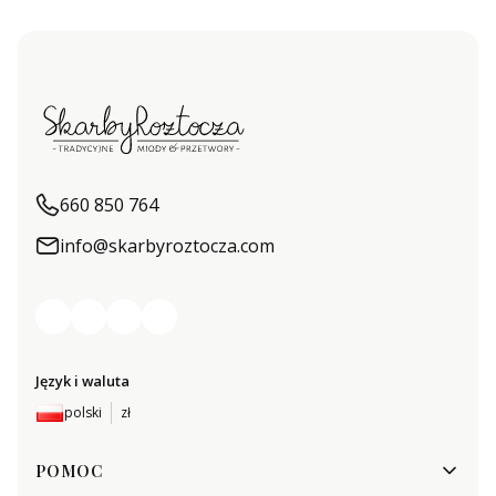
660 850 764
info@skarbyroztocza.com
Język i waluta
polski
zł
Linki w stopce
POMOC