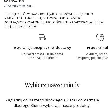
KATARZYNA
29 października 2019
KUPUJE JUŻ KTÓRYŚ RAZ Z KOLEI, JAK TO SIE MÓWI &quot;SZYBKO
,ZWIĘZLE I NA TEMAT&quot;PRZESYŁKA BARDZO SZYBKO
DOCIERA,MIODY ZNAKOMITEJ JAKOSCI,ŚWIETNIE ZAPAKOWANE,nic dodać
nic ując po prostu super
Gwarancja bezpiecznej dostawy
Produkt Pol
Do Paczkomatu lub do domu,
Wybieraj świa
także za pobraniem!
i wspieraj polskie ps
Wybierz nasze miody
Zaglądnij do naszego słodkiego świata i dowiedz się
dlaczego Klienci wybierają nasze produkty.