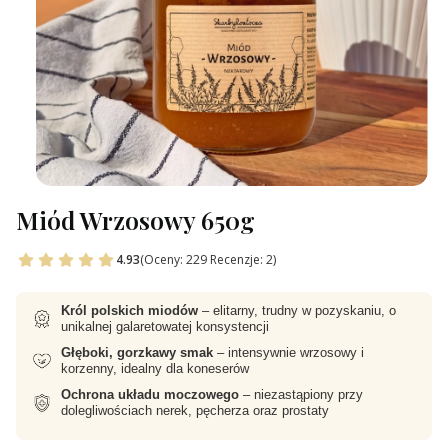
Miód Wrzosowy 650g
4.93
(Oceny: 229 Recenzje: 2)
Król polskich miodów
– elitarny, trudny w pozyskaniu, o
unikalnej galaretowatej konsystencji
Głęboki, gorzkawy smak
– intensywnie wrzosowy i
korzenny, idealny dla koneserów
Ochrona układu moczowego
– niezastąpiony przy
dolegliwościach nerek, pęcherza oraz prostaty