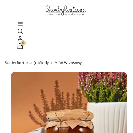
Otwórz wyszukiwarkę
Produkty w koszyku: 0. Zobacz szczegóły
Skarby Roztocza
Miody
Miód Wrzosowy