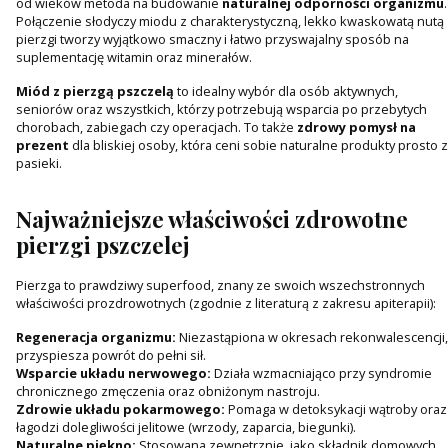
od wieków metoda na budowanie
naturalnej odporności organizmu
.
Połączenie słodyczy miodu z charakterystyczną, lekko kwaskowatą nutą
pierzgi tworzy wyjątkowo smaczny i łatwo przyswajalny sposób na
suplementację witamin oraz minerałów.
Miód z pierzgą pszczelą
to idealny wybór dla osób aktywnych,
seniorów oraz wszystkich, którzy potrzebują wsparcia po przebytych
chorobach, zabiegach czy operacjach. To także
zdrowy pomysł na
prezent
dla bliskiej osoby, która ceni sobie naturalne produkty prosto z
pasieki.
Najważniejsze właściwości zdrowotne
pierzgi pszczelej
Pierzga to prawdziwy superfood, znany ze swoich wszechstronnych
właściwości prozdrowotnych (zgodnie z literaturą z zakresu apiterapii):
Regeneracja organizmu:
Niezastąpiona w okresach rekonwalescencji,
przyspiesza powrót do pełni sił.
Wsparcie układu nerwowego:
Działa wzmacniająco przy syndromie
chronicznego zmęczenia oraz obniżonym nastroju.
Zdrowie układu pokarmowego:
Pomaga w detoksykacji wątroby oraz
łagodzi dolegliwości jelitowe (wrzody, zaparcia, biegunki).
Naturalne piękno:
Stosowana zewnętrznie, jako składnik domowych