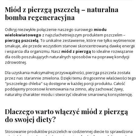
Miód z pierzgą pszczelą – naturalna
bomba regeneracyjna
Odkryj niezwykłe połączenie naszego surowego
miodu
wielokwiatowego
z najszlachetniejszym produktem pszczelim –
pierzgą pszczelą
. To unikalne zestawienie, które nie tylko wyśmienicie
smakuje, ale przede wszystkim stanowi skoncentrowaną dawkę energii
i wsparcia dla organizmu. Nasz
miód z pierzgą
to idealne rozwiązanie
dla osób poszukujących naturalnych sposobów na poprawę kondycji
zdrowotnej.
Dla uzyskania maksymalnej przyswajalności, pierzga pszczela została
przez nas starannie zmielona. Dzięki temu drogocenne właściwości tego
"pszczelego chleba" są dostępne w każdej porcji produktu. Całość
poddajemy procesowi kremowania na zimno, aby zachować żywy,
naturalny charakter miodu i stworzyć idealnie smarowną konsystencję.
Dlaczego warto włączyć miód z pierzgą
do swojej diety?
Stosowanie produktów pszczelich w codziennej diecie to sprawdzona