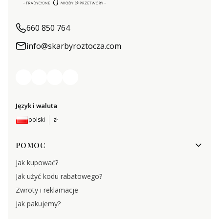
660 850 764
info@skarbyroztocza.com
Język i waluta
polski
zł
Linki w stopce
POMOC
Jak kupować?
Jak użyć kodu rabatowego?
Zwroty i reklamacje
Jak pakujemy?