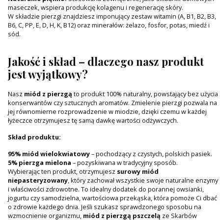
maseczek, wspiera produkcję kolagenu i regenerację skóry.
W składzie pierzgi znajdziesz imponujący zestaw witamin (A, B1, B2, B3,
B6, C, PP, E, D, H, K, B12) oraz minerałów: żelazo, fosfor, potas, miedź i
sód.
Jakość i skład – dlaczego nasz produkt
jest wyjątkowy?
Nasz
miód z pierzgą
to produkt 100% naturalny, powstający bez użycia
konserwantów czy sztucznych aromatów. Zmielenie pierzgi pozwala na
jej równomierne rozprowadzenie w miodzie, dzięki czemu w każdej
łyżeczce otrzymujesz tę samą dawkę wartości odżywczych.
Skład produktu:
95% miód wielokwiatowy
– pochodzący z czystych, polskich pasiek.
5% pierzga mielona
– pozyskiwana w tradycyjny sposób.
Wybierając ten produkt, otrzymujesz
surowy miód
niepasteryzowany
, który zachował wszystkie swoje naturalne enzymy
i właściwości zdrowotne. To idealny dodatek do porannej owsianki,
jogurtu czy samodzielna, wartościowa przekąska, która pomoże Ci dbać
o zdrowie każdego dnia. Jeśli szukasz sprawdzonego sposobu na
wzmocnienie organizmu,
miód z pierzgą pszczelą
ze Skarbów