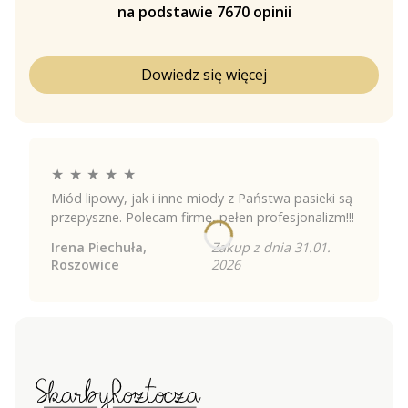
na podstawie 7670 opinii
Dowiedz się więcej
★
★
★
★
★
Miód lipowy, jak i inne miody z Państwa pasieki są
przepyszne. Polecam firmę, pełen profesjonalizm!!!
Irena Piechuła,
Zakup z dnia 31.01.
Roszowice
2026