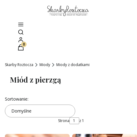
Otwórz wyszukiwarkę
Produkty w koszyku: 0. Zobacz szczegóły
Skarby Roztocza
Miody
Miody z dodatkami
Miód z pierzgą
Lista produktów
Sortowanie:
Domyślne
Strona
z 1