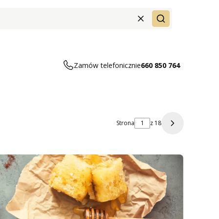
Wyczyść
Szukaj
yku: 0. Zobacz szczegóły
Zamów telefonicznie
660 850 764
Strona
z 18
Następne wpi