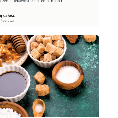
czeń i ciekawostek na temat miodu.
j całość
 Roztocza