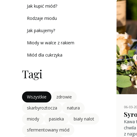
Jak kupić miód?
Rodzaje miodu
Jak pakujemy?
Miody w walce z rakiem
Miód dla cukrzyka
Tagi
Wszystkie
zdrowie
06-03-2
skarbyroztocza
natura
Syro
miody
pasieka
biały nalot
Kawa t
chwila
sfermentowany miód
z najp