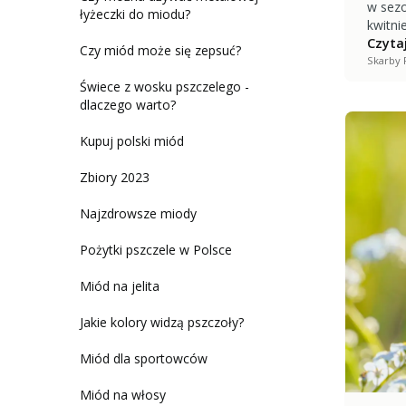
w sezo
łyżeczki do miodu?
kwitni
Czytaj
Czy miód może się zepsuć?
Skarby 
Świece z wosku pszczelego -
dlaczego warto?
Kupuj polski miód
Zbiory 2023
Najzdrowsze miody
Pożytki pszczele w Polsce
Miód na jelita
Jakie kolory widzą pszczoły?
Miód dla sportowców
Miód na włosy