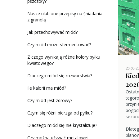
pszczoły?
Nasze ulubione przepisy na śniadania
z granolą
Jak przechowywać miód?
Czy miód może sfermentować?
Z czego wynikają różne kolory pyłku
kwiatowego?
20-05-2
Kied
Dlaczego miód się rozwarstwia?
202
Ile kalorii ma miód?
Ostatn
tegoro
Czy miód jest zdrowy?
przyni
pogod
Czym się różni pierzga od pyłku?
sezonu
Dlaczego miód się nie krystalizuje?
Dlateg
plano
Czy można używać metalowej