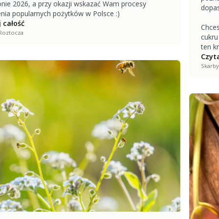
nie 2026, a przy okazji wskazać Wam procesy
dopas
enia popularnych pożytków w Polsce :)
 całość
Chces
Roztocza
cukru
ten kr
Czyta
Skarby