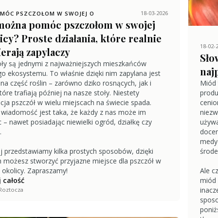
18-03-2026
OMÓC PSZCZOŁOM W SWOJEJ O
można pomóc pszczołom w swojej
icy? Proste działania, które realnie
18-02-
erają zapylaczy
Sło
ły są jednymi z najważniejszych mieszkańców
naj
o ekosystemu. To właśnie dzięki nim zapylana jest
a część roślin – zarówno dziko rosnących, jak i
Miód 
które trafiają później na nasze stoły. Niestety
produ
cja pszczół w wielu miejscach na świecie spada.
cenio
wiadomość jest taka, że każdy z nas może im
niezw
– nawet posiadając niewielki ogród, działkę czy
używa
.
docen
medyc
j przedstawiamy kilka prostych sposobów, dzięki
środe
 możesz stworzyć przyjazne miejsce dla pszczół w
 okolicy. Zapraszamy!
Ale c
 całość
miód 
inacz
Roztocza
sposo
poniż