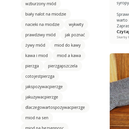
syrop
wzburzony miód
biały nalot na miodzie
Sprawd
warto 
nacieki na miodzie
wykwity
Zapras
Czytaj
prawdziwy miód
jak poznać
Skarby 
żywy miód
miod do kawy
kawa i miod
miod a kawa
pierzga
pierzgapszczela
cotojestpierzga
jakspozywacpierzge
jakuzywacpierzge
dlaczegowartospozywacpierzge
miod na sen
miod na bezsennosc