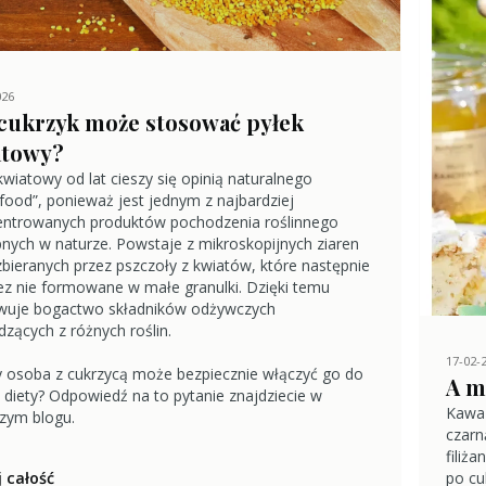
026
cukrzyk może stosować pyłek
atowy?
kwiatowy od lat cieszy się opinią naturalnego
food”, ponieważ jest jednym z najbardziej
entrowanych produktów pochodzenia roślinnego
nych w naturze. Powstaje z mikroskopijnych ziaren
zbieranych przez pszczoły z kwiatów, które następnie
ez nie formowane w małe granulki. Dzięki temu
wuje bogactwo składników odżywczych
zących z różnych roślin.
17-02-
y osoba z cukrzycą może bezpiecznie włączyć go do
A m
 diety? Odpowiedź na to pytanie znajdziecie w
Kawa 
zym blogu.
czarn
filiż
 całość
po cu