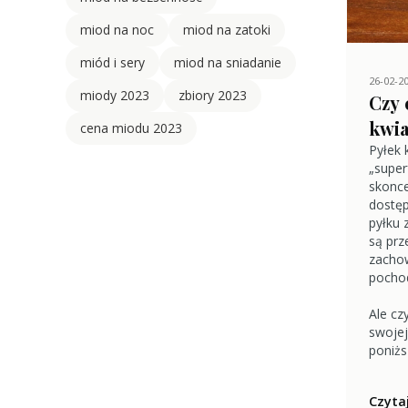
miod na noc
miod na zatoki
miód i sery
miod na sniadanie
26-02-2
miody 2023
zbiory 2023
Czy 
kwi
cena miodu 2023
Pyłek 
„super
skonc
dostęp
pyłku 
są prz
zacho
pochod
Ale cz
swojej
poniżs
Czytaj