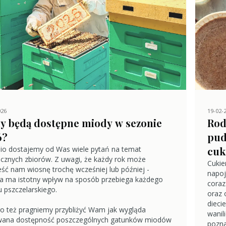
026
19-02-
y będą dostępne miody w sezonie
Rod
6?
pud
io dostajemy od Was wiele pytań na temat
cuk
cznych zbiorów. Z uwagi, że każdy rok może
Cukie
eść nam wiosnę trochę wcześniej lub później -
napo
a ma istotny wpływ na sposób przebiega każdego
coraz
 pszczelarskiego.
oraz 
dieci
o też pragniemy przybliżyć Wam jak wygląda
wanil
wana dostępność poszczególnych gatunków miodów
pozna