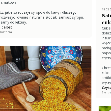
y smakowe.
18-02-
ź, jakie są rodzaje syropów do kawy i dlaczego
Nat
rozważyć również naturalne słodziki zamiast syropu.
cuk
zamy do lektury.
 całość
Cukie
Roztocza
dobrz
insul
więce
nadaj
najpo
erytry
Chces
cukru
krótk
erytry
Czyta
Skarby