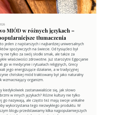
2026
wo MIÓD w różnych językach –
popularniejsze tłumaczenia
to jeden z najstarszych i najbardziej uniwersalnych
któw spożywczych na świecie. Od tysiącleci był
ny nie tylko za swój słodki smak, ale także za
ykłe właściwości zdrowotne. Już starożytni Egipcjanie
li go w medycynie i rytuałach religijnych, Grecy
iali jego energizujące działanie, a w tradycyjnej
ynie chińskiej miód traktowany był jako naturalny
k wzmacniający organizm.
zy kiedykolwiek zastanawialiście się, jak słowo
brzmi w innych językach? Różne kultury nie tylko
ej go nazywają, ale często też mają swoje unikalne
by wykorzystania tego niezwykłego produktu. W
szym blogu przedstawiamy kilka najpopularniejszych