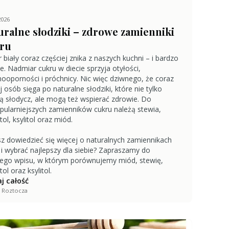
2026
uralne słodziki – zdrowe zamienniki
ru
r biały coraz częściej znika z naszych kuchni – i bardzo
e. Nadmiar cukru w diecie sprzyja otyłości,
inooporności i próchnicy. Nic więc dziwnego, że coraz
j osób sięga po naturalne słodziki, które nie tylko
ą słodycz, ale mogą też wspierać zdrowie. Do
pularniejszych zamienników cukru należą stewia,
tol, ksylitol oraz miód.
z dowiedzieć się więcej o naturalnych zamiennikach
 i wybrać najlepszy dla siebie? Zapraszamy do
iego wpisu, w którym porównujemy miód, stewię,
tol oraz ksylitol.
j całość
 Roztocza