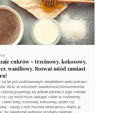
2026
zaje cukrów – trzcinowy, kokosowy,
er, waniliowy. Rozważ miód zamiast
ru!
r od lat jest podstawowym składnikiem wielu potraw i
jów. Wraz ze wzrostem świadomości konsumentów
 częściej pojawiają się jednak pytania o jego rodzaje
o to, czy miód może zastąpić cukier w codziennej
e. Cukier biały, trzcinowy, kokosowy, puder czy
iowy – każdy z nich ma inne właściwości. Warto je
ć, by świadomie wybierać produkty najlepiej