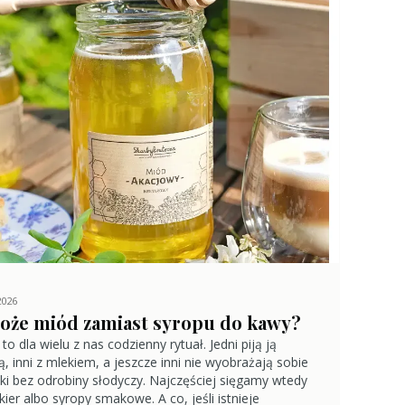
2026
oże miód zamiast syropu do kawy?
to dla wielu z nas codzienny rytuał. Jedni piją ją
ą, inni z mlekiem, a jeszcze inni nie wyobrażają sobie
anki bez odrobiny słodyczy. Najczęściej sięgamy wtedy
kier albo syropy smakowe. A co, jeśli istnieje