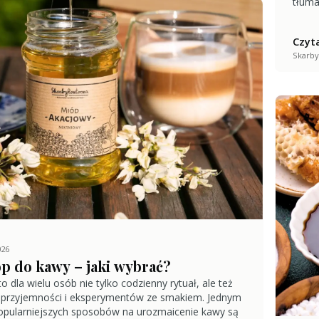
tłuma
Czyta
Skarby
026
p do kawy – jaki wybrać?
o dla wielu osób nie tylko codzienny rytuał, ale też
 przyjemności i eksperymentów ze smakiem. Jednym
opularniejszych sposobów na urozmaicenie kawy są