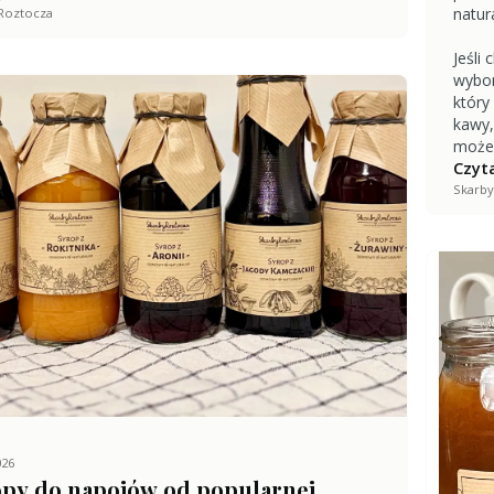
natur
Roztocza
Jeśli
wybor
który
kawy,
może 
Czyta
Skarby
026
py do napojów od popularnej