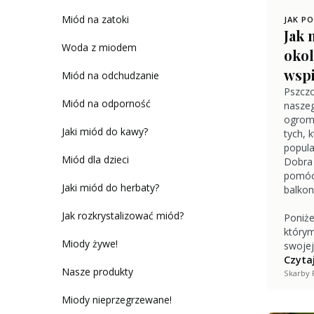
Miód na zatoki
JAK P
Jak 
Woda z miodem
okol
wspi
Miód na odchudzanie
Pszczo
Miód na odporność
naszeg
ogromn
Jaki miód do kawy?
tych, 
popula
Miód dla dzieci
Dobra 
pomóc 
Jaki miód do herbaty?
balkon
Jak rozkrystalizować miód?
Poniże
którym
Miody żywe!
swojej
Czytaj
Nasze produkty
Skarby 
Miody nieprzegrzewane!