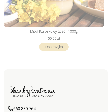
Miód Rzepakowy 2026 - 1000g
Cena
50,00 zł
Do koszyka
660 850 764