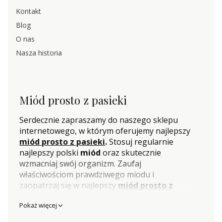
Kontakt
Blog
O nas
Nasza historia
Miód prosto z pasieki
Serdecznie zapraszamy do naszego sklepu
internetowego, w którym oferujemy najlepszy
miód prosto z pasieki
.
Stosuj regularnie
najlepszy polski
miód
oraz skutecznie
wzmacniaj swój organizm. Zaufaj
właściwościom prawdziwego miodu i
zaopatrzaj się w najlepszy
miód prosto z
pasieki
w naszym sklepie internetowym.
Pokaż więcej
Gwarantujemy bezpieczną dostawę do domu
lub paczkomatu oraz szybką wysyłkę- nawet w