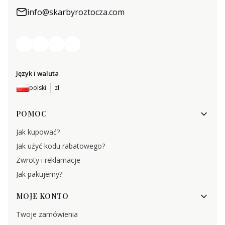
info@skarbyroztocza.com
Język i waluta
polski
zł
Linki w stopce
POMOC
Jak kupować?
Jak użyć kodu rabatowego?
Zwroty i reklamacje
Jak pakujemy?
MOJE KONTO
Twoje zamówienia