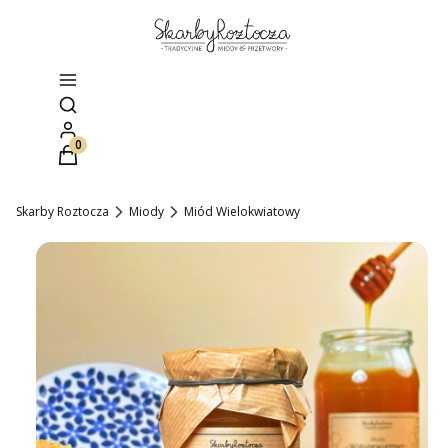
Otwórz wyszukiwarkę
Produkty w koszyku: 0. Zobacz szczegóły
Skarby Roztocza
Miody
Miód Wielokwiatowy