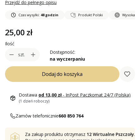
Przejdź do pełnego opisu
Czas wysyłki:
48 godzin
Produkt Polski
Wysoka ja
Cena
25,00 zł
Ilość
Dostępność:
szt.
na wyczerpaniu
Dodaj do koszyka
Dostawa
od 13,00 zł
- InPost Paczkomat 24/7 (Polska)
(1 dzień roboczy)
Zamów telefonicznie
660 850 764
Za zakup produktu otrzymasz
12 Wirtualne Pszczoły
.