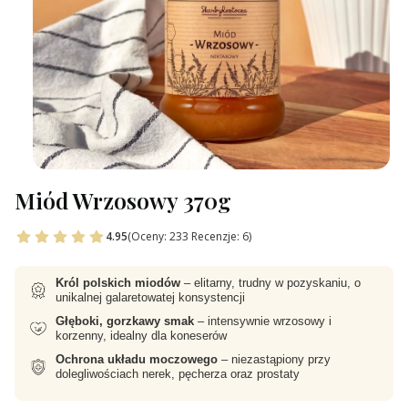
Miód Wrzosowy 370g
4.95
(Oceny: 233 Recenzje: 6)
Król polskich miodów
– elitarny, trudny w pozyskaniu, o
unikalnej galaretowatej konsystencji
Głęboki, gorzkawy smak
– intensywnie wrzosowy i
korzenny, idealny dla koneserów
Ochrona układu moczowego
– niezastąpiony przy
dolegliwościach nerek, pęcherza oraz prostaty