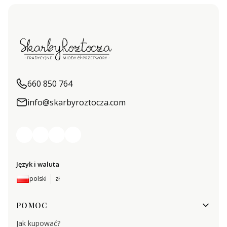
660 850 764
info@skarbyroztocza.com
Język i waluta
polski
zł
Linki w stopce
POMOC
Jak kupować?