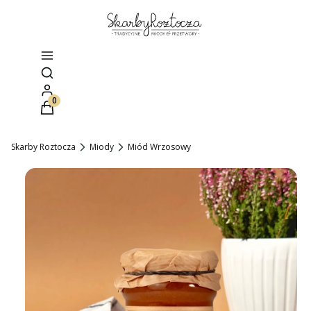
Otwórz wyszukiwarkę
Produkty w koszyku: 0. Zobacz szczegóły
Skarby Roztocza
Miody
Miód Wrzosowy