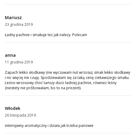
Mariusz
23 grudnia 2019
Ładny pachnie i smakuje też jak należy. Polecam
anna
11 grudnia 2019
Zapach lekko słodkawy (nie wyczuwam nut wrzosu), smak lekko słodkawy
i nic więcej nie czuję. Spodziewałam się za taką cenę ciekawszego smaku.
Leśno-wrzosowy choć tańszy dużo ładniej pachnie, również leśny
(niestety nie próbowałam, bo to na prezent).
Włodek
26 listopada 2019
intensywny aromatyczny i działa jak trzeba panowie