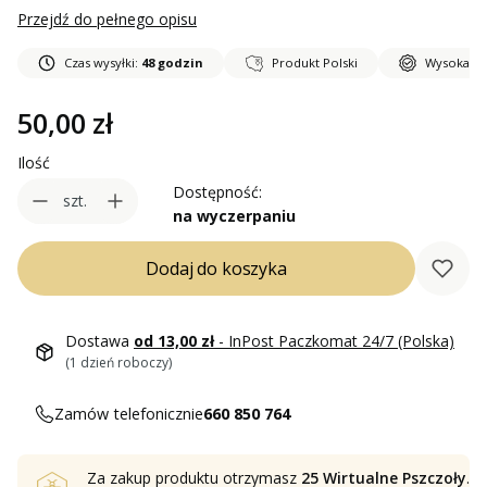
Przejdź do pełnego opisu
Czas wysyłki:
48 godzin
Produkt Polski
Wysoka ja
Cena
50,00 zł
Ilość
Dostępność:
szt.
na wyczerpaniu
Dodaj do koszyka
Dostawa
od 13,00 zł
- InPost Paczkomat 24/7 (Polska)
(1 dzień roboczy)
Zamów telefonicznie
660 850 764
Za zakup produktu otrzymasz
25 Wirtualne Pszczoły
.