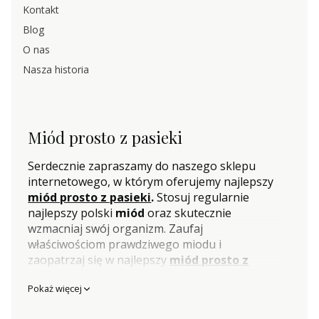
Kontakt
Blog
O nas
Nasza historia
Miód prosto z pasieki
Serdecznie zapraszamy do naszego sklepu
internetowego, w którym oferujemy najlepszy
miód prosto z pasieki
.
Stosuj regularnie
najlepszy polski
miód
oraz skutecznie
wzmacniaj swój organizm. Zaufaj
właściwościom prawdziwego miodu i
zaopatrzaj się w najlepszy
miód prosto z
pasieki
w naszym sklepie internetowym.
Pokaż więcej
Gwarantujemy bezpieczną dostawę do domu
lub paczkomatu oraz szybką wysyłkę- nawet w