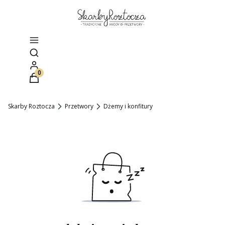
Otwórz wyszukiwarkę
Produkty w koszyku: 0. Zobacz szczegóły
Skarby Roztocza
Przetwory
Dżemy i konfitury