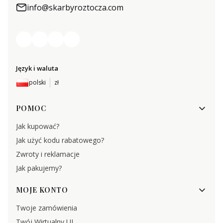
info@skarbyroztocza.com
Język i waluta
polski
zł
Linki w stopce
POMOC
Jak kupować?
Jak użyć kodu rabatowego?
Zwroty i reklamacje
Jak pakujemy?
MOJE KONTO
Twoje zamówienia
Twój Wirtualny UL