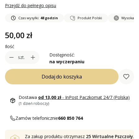
Przejdź do pełnego opisu
Czas wysyłki:
48 godzin
Produkt Polski
Wysoka ja
Cena
50,00 zł
Ilość
Dostępność:
szt.
na wyczerpaniu
Dodaj do koszyka
Dostawa
od 13,00 zł
- InPost Paczkomat 24/7 (Polska)
(1 dzień roboczy)
Zamów telefonicznie
660 850 764
Za zakup produktu otrzymasz
25 Wirtualne Pszczoły
.