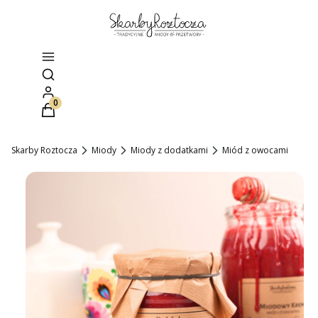
Otwórz wyszukiwarkę
Produkty w koszyku: 0. Zobacz szczegóły
Skarby Roztocza
Miody
Miody z dodatkami
Miód z owocami