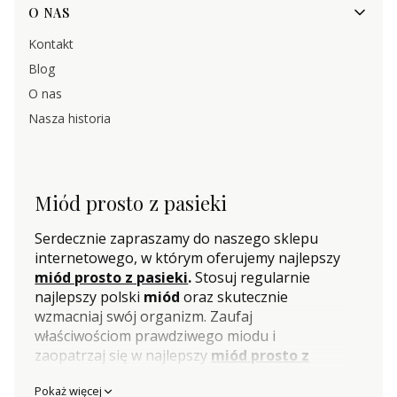
O NAS
Kontakt
Blog
O nas
Nasza historia
Miód prosto z pasieki
Serdecznie zapraszamy do naszego sklepu
internetowego, w którym oferujemy najlepszy
miód prosto z pasieki
.
Stosuj regularnie
najlepszy polski
miód
oraz skutecznie
wzmacniaj swój organizm. Zaufaj
właściwościom prawdziwego miodu i
zaopatrzaj się w najlepszy
miód prosto z
pasieki
w naszym sklepie internetowym.
Pokaż więcej
Gwarantujemy bezpieczną dostawę do domu