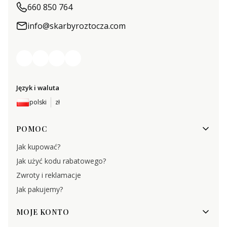
660 850 764
info@skarbyroztocza.com
Język i waluta
polski
zł
Linki w stopce
POMOC
Jak kupować?
Jak użyć kodu rabatowego?
Zwroty i reklamacje
Jak pakujemy?
MOJE KONTO