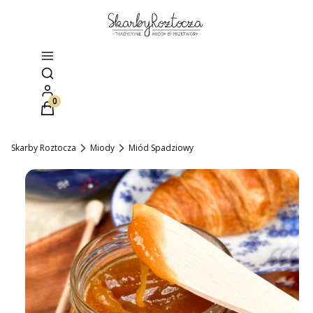
Otwórz wyszukiwarkę
Produkty w koszyku: 0. Zobacz szczegóły
Skarby Roztocza
Miody
Miód Spadziowy