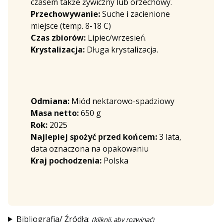
czasem także żywiczny lub orzechowy.
Przechowywanie:
Suche i zacienione
miejsce (temp. 8-18 C)
Czas zbiorów:
Lipiec/wrzesień.
Krystalizacja:
Długa krystalizacja.
Odmiana:
Miód nektarowo-spadziowy
Masa netto:
650 g
Rok:
2025
Najlepiej spożyć przed końcem:
3 lata,
data oznaczona na opakowaniu
Kraj pochodzenia:
Polska
Bibliografia/ Źródła:
(kliknij, aby rozwinąć)