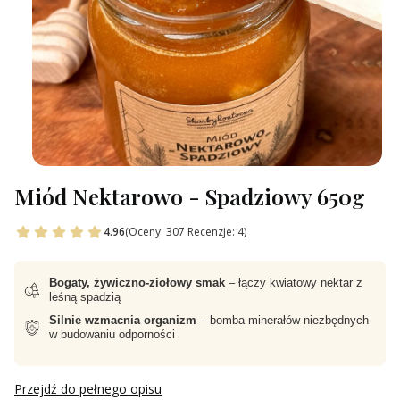
Miód Nektarowo - Spadziowy 650g
4.96
(Oceny: 307 Recenzje: 4)
Bogaty, żywiczno-ziołowy smak
– łączy kwiatowy nektar z
leśną spadzią
Silnie wzmacnia organizm
– bomba minerałów niezbędnych
w budowaniu odporności
Przejdź do pełnego opisu