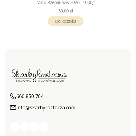
Miód Rzepakowy 2026 - 1000g
Cena
50,00 zł
Do koszyka
660 850 764
info@skarbyroztocza.com