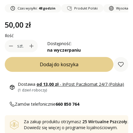
Czas wysyłki:
48 godzin
Produkt Polski
Wysoka ja
Cena
50,00 zł
Ilość
Dostępność:
szt.
na wyczerpaniu
Dodaj do koszyka
Dostawa
od 13,00 zł
- InPost Paczkomat 24/7 (Polska)
(1 dzień roboczy)
Zamów telefonicznie
660 850 764
Za zakup produktu otrzymasz
25 Wirtualne Pszczoły
.
Dowiedz się
więcej o programie lojalnościowym.