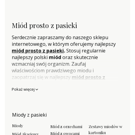
Miód prosto z pasieki
Serdecznie zapraszamy do naszego sklepu
internetowego, w którym oferujemy najlepszy
miód prosto z pasieki
.
Stosuj regularnie
najlepszy polski
miód
oraz skutecznie
wzmacniaj swój organizm. Zaufaj
właściwościom prawdziwego miodu i
zaopatrzaj się w najlepszy
miód prosto z
pasieki
w naszym sklepie internetowym.
Pokaż więcej
Gwarantujemy bezpieczną dostawę do domu
lub paczkomatu oraz szybką wysyłkę- nawet w
ciągu 24 godzin. Prawdopodobnie jako pierwsi
w Polsce prowadziliśmy sprzedaż internetową
Miody z pasieki
miodu prosto z pasieki
. Lata doświadczeń
pozwoliły nam na rozwój w skutecznym
Miody
Miód z orzechami
Zestawy miodów w
dostarczaniu
miodu prosto z pasieki
do
kartoniku
Miód z owocami
Miód Akacjowy