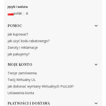
Język i waluta
polski
zł
Linki w stopce
POMOC
Jak kupować?
Jak użyć kodu rabatowego?
Zwroty i reklamacje
Jak pakujemy?
MOJE KONTO
Twoje zamówienia
Twój Wirtualny UL
Jak dokonać wymiany Wirtualnych Pszczół?
Ustawienia konta
PŁATNOŚCI I DOSTAWA