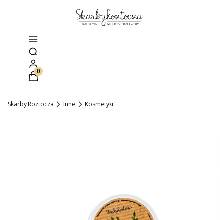
Otwórz wyszukiwarkę
Produkty w koszyku: 0. Zobacz szczegóły
Skarby Roztocza
Inne
Kosmetyki