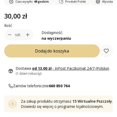
Czas wysyłki:
48 godzin
Produkt Polski
Wysoka ja
Cena
30,00 zł
Ilość
Dostępność:
szt.
na wyczerpaniu
Dodaj do koszyka
Dostawa
od 13,00 zł
- InPost Paczkomat 24/7 (Polska)
(1 dzień roboczy)
Zamów telefonicznie
660 850 764
Za zakup produktu otrzymasz
15 Wirtualne Pszczoły
.
Dowiedz się
więcej o programie lojalnościowym.