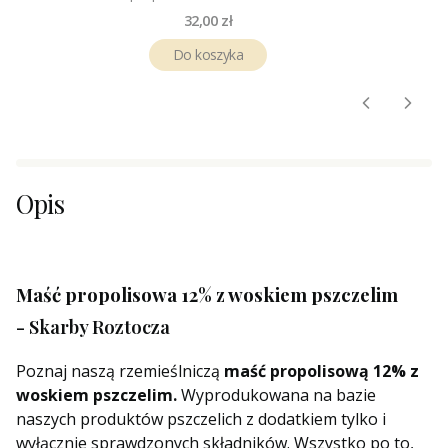
Cena
32,00 zł
Do koszyka
Opis
Maść propolisowa 12% z woskiem pszczelim
-
Skarby Roztocza
Poznaj naszą rzemieślniczą
maść propolisową 12% z
woskiem pszczelim.
Wyprodukowana na bazie
naszych produktów pszczelich z dodatkiem tylko i
wyłącznie sprawdzonych składników. Wszystko po to,