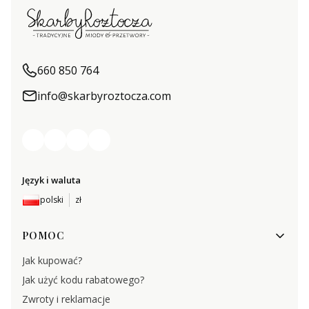
660 850 764
info@skarbyroztocza.com
Język i waluta
polski
zł
Linki w stopce
POMOC
Jak kupować?
Jak użyć kodu rabatowego?
Zwroty i reklamacje