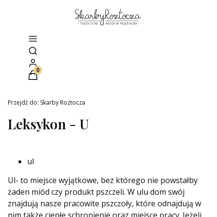
Otwórz wyszukiwarkę
Produkty w koszyku: 0. Zobacz szczegóły
Przejdź do:
Skarby Roztocza
Leksykon - U
ul
Ul- to miejsce wyjątkowe, bez którego nie powstałby
żaden miód czy produkt pszczeli. W ulu dom swój
znajdują nasze pracowite pszczoły, które odnajdują w
nim także ciepłe schronienie oraz miejsce pracy. Jeżeli