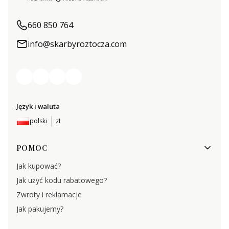
660 850 764
info@skarbyroztocza.com
Język i waluta
polski
zł
Linki w stopce
POMOC
Jak kupować?
Jak użyć kodu rabatowego?
Zwroty i reklamacje
Jak pakujemy?