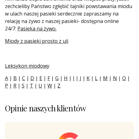
zechcieliby Państwo zgłębić tajniki powstawania miodu
w ulach naszej pasieki serdecznie zapraszamy na
relację na żywo z naszej pasieki- dostępna online
24/7:
Pasieka na żywo.
Miody z pasieki prosto z uli
Leksykon miodowy
A
|
B
|
C
|
D
|
E
|
F
|
G
|
H
|
I
|
J
|
K
|
L
|
M
|
N
|
O
|
P
|
R
|
S
|
T
|
U
|
W
|
Z
Opinie naszych klientów