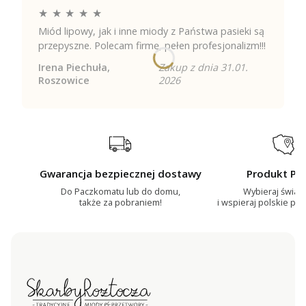
★
★
★
★
★
Miód lipowy, jak i inne miody z Państwa pasieki są
przepyszne. Polecam firmę, pełen profesjonalizm!!!
Irena Piechuła,
Zakup z dnia 31.01.
Roszowice
2026
Gwarancja bezpiecznej dostawy
Produkt Pol
Do Paczkomatu lub do domu,
Wybieraj świa
także za pobraniem!
i wspieraj polskie ps