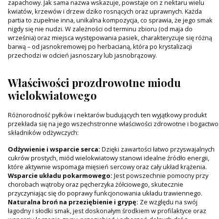
zapachowy. Jak sama nazwa wskazuje, powstaje on z nektaru wielu
kwiatów, krzewów i drzew dziko rosnących oraz uprawnych. Każda
partia to zupełnie inna, unikalna kompozycja, co sprawia, że jego smak
nigdy się nie nudzi. W zależności od terminu zbioru (od maja do
września) oraz miejsca występowania pasiek, charakteryzuje się różną
barwą – od jasnokremowej po herbacianą, która po krystalizacji
przechodzi w odcień jasnoszary lub jasnobrązowy.
Właściwości prozdrowotne miodu
wielokwiatowego
Różnorodność pyłków i nektarów budujących ten wyjątkowy produkt
przekłada się na jego wszechstronne właściwości zdrowotne i bogactwo
składników odżywczych:
Odżywienie i wsparcie serca:
Dzięki zawartości łatwo przyswajalnych
cukrów prostych, miód wielokwiatowy stanowi idealne źródło energii,
które aktywnie wspomaga mięsień sercowy oraz cały układ krążenia.
Wsparcie układu pokarmowego:
Jest powszechnie pomocny przy
chorobach wątroby oraz pęcherzyka żółciowego, skutecznie
przyczyniając się do poprawy funkcjonowania układu trawiennego.
Naturalna broń na przeziębienie i grypę:
Ze względu na swój
łagodny i słodki smak, jest doskonałym środkiem w profilaktyce oraz