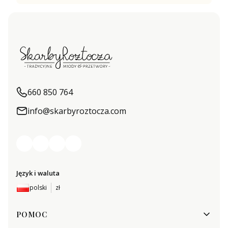
660 850 764
info@skarbyroztocza.com
Język i waluta
polski
zł
Linki w stopce
POMOC