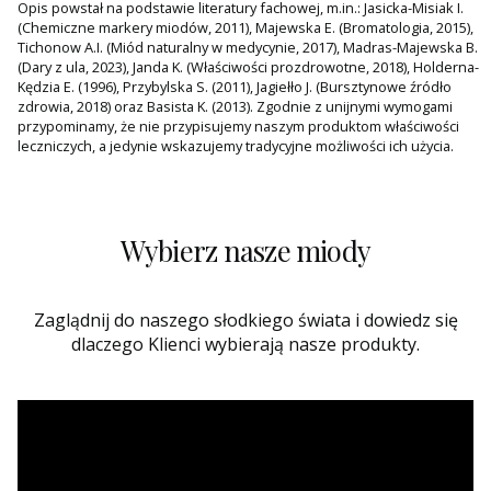
Opis powstał na podstawie literatury fachowej, m.in.: Jasicka-Misiak I.
(Chemiczne markery miodów, 2011), Majewska E. (Bromatologia, 2015),
Tichonow A.I. (Miód naturalny w medycynie, 2017), Madras-Majewska B.
(Dary z ula, 2023), Janda K. (Właściwości prozdrowotne, 2018), Holderna-
Kędzia E. (1996), Przybylska S. (2011), Jagiełło J. (Bursztynowe źródło
zdrowia, 2018) oraz Basista K. (2013). Zgodnie z unijnymi wymogami
przypominamy, że nie przypisujemy naszym produktom właściwości
leczniczych, a jedynie wskazujemy tradycyjne możliwości ich użycia.
Wybierz nasze miody
Zaglądnij do naszego słodkiego świata i dowiedz się
dlaczego Klienci wybierają nasze produkty.