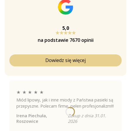
5,0
★★★★★
na podstawie 7670 opinii
Dowiedz się więcej
★
★
★
★
★
Miód lipowy, jak i inne miody z Państwa pasieki są
przepyszne. Polecam firmę, pełen profesjonalizm!!!
Irena Piechuła,
Zakup z dnia 31.01.
Roszowice
2026