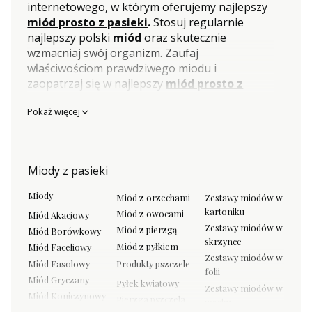
internetowego, w którym oferujemy najlepszy
miód prosto z pasieki
.
Stosuj regularnie
najlepszy polski
miód
oraz skutecznie
wzmacniaj swój organizm. Zaufaj
właściwościom prawdziwego miodu i
zaopatrzaj się w najlepszy
miód prosto z
pasieki
w naszym sklepie internetowym.
Pokaż więcej
Gwarantujemy bezpieczną dostawę do domu
lub paczkomatu oraz szybką wysyłkę- nawet w
ciągu 24 godzin. Prawdopodobnie jako pierwsi
w Polsce prowadziliśmy sprzedaż internetową
Miody z pasieki
miodu prosto z pasieki
. Lata doświadczeń
pozwoliły nam na rozwój w skutecznym
Miody
Miód z orzechami
Zestawy miodów w
dostarczaniu
miodu prosto z pasieki
do
kartoniku
Miód z owocami
Miód Akacjowy
Twojego domu, a nawet paczkomatu :)
Zestawy miodów w
Miód z pierzgą
Miód Borówkowy
skrzynce
Miody Skarby Roztocza
Miód z pyłkiem
Miód Faceliowy
Zestawy miodów w
Miód Fasolowy
Produkty pszczele
folii
Zaufaj nam. Na co dzień opiekujemy się
Miód Gryczany
Pyłek kwiatowy
Zestawy miodów w
pszczołami i znamy się na miodzie. To właśnie
Miód Koniczynowy
Pierzga pszczela
worku
wieloletnia wiedza i doświadczenie pozwoliło
Miód Leśny