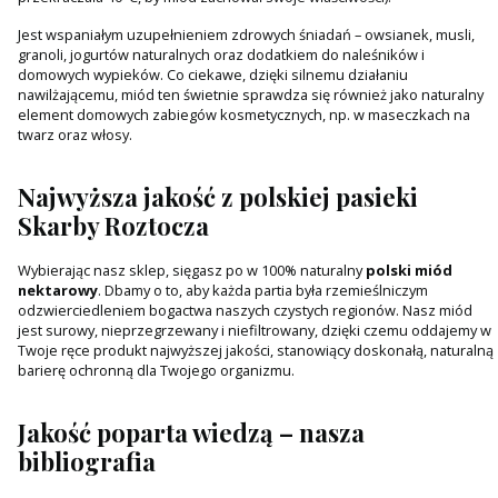
Jest wspaniałym uzupełnieniem zdrowych śniadań – owsianek, musli,
granoli, jogurtów naturalnych oraz dodatkiem do naleśników i
domowych wypieków. Co ciekawe, dzięki silnemu działaniu
nawilżającemu, miód ten świetnie sprawdza się również jako naturalny
element domowych zabiegów kosmetycznych, np. w maseczkach na
twarz oraz włosy.
Najwyższa jakość z polskiej pasieki
Skarby Roztocza
Wybierając nasz sklep, sięgasz po w 100% naturalny
polski miód
nektarowy
. Dbamy o to, aby każda partia była rzemieślniczym
odzwierciedleniem bogactwa naszych czystych regionów. Nasz miód
jest surowy, nieprzegrzewany i niefiltrowany, dzięki czemu oddajemy w
Twoje ręce produkt najwyższej jakości, stanowiący doskonałą, naturalną
barierę ochronną dla Twojego organizmu.
Jakość poparta wiedzą – nasza
bibliografia