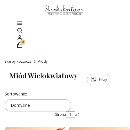
Otwórz wyszukiwarkę
Produkty w koszyku: 0. Zobacz szczegóły
Skarby Roztocza
Miody
Miód Wielokwiatowy
Filtry
Lista produktów
Sortowanie:
Domyślne
Strona
z 1