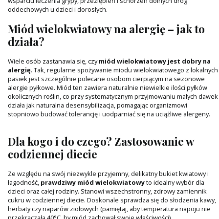
wsparciu leczenia grypy, przeziębień i schorzeń dolnych dróg
oddechowych u dzieci i dorosłych.
Miód wielokwiatowy na alergię – jak to
działa?
Wiele osób zastanawia się, czy
miód wielokwiatowy jest dobry na
alergię
. Tak, regularne spożywanie miodu wielokwiatowego z lokalnych
pasiek jest szczególnie polecane osobom cierpiącym na sezonowe
alergie pyłkowe. Miód ten zawiera naturalnie niewielkie ilości pyłków
okolicznych roślin, co przy systematycznym przyjmowaniu małych dawek
działa jak naturalna desensybilizacja, pomagając organizmowi
stopniowo budować tolerancję i uodparniać się na uciążliwe alergeny.
Dla kogo i do czego? Zastosowanie w
codziennej diecie
Ze względu na swój niezwykle przyjemny, delikatny bukiet kwiatowy i
łagodność,
prawdziwy miód wielokwiatowy
to idealny wybór dla
dzieci oraz całej rodziny. Stanowi wszechstronny, zdrowy zamiennik
cukru w codziennej diecie. Doskonale sprawdza się do słodzenia kawy,
herbaty czy naparów ziołowych (pamiętaj, aby temperatura napoju nie
przekraczała 40°C, by miód zachował swoje właściwości).